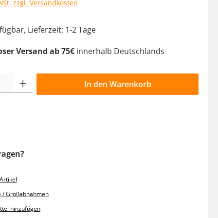
wSt. zzgl. Versandkosten
ügbar, Lieferzeit: 1-2 Tage
oser Versand ab 75€
innerhalb Deutschlands
l: Gib den gewünschten Wert ein oder benutze die Schaltflächen 
In den Warenkorb
ragen?
rtikel
e / Großabnahmen
tel hinzufügen