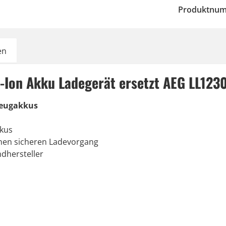
Produktnu
en
-Ion Akku Ladegerät ersetzt AEG LL1230
zeugakkus
kkus
inen sicheren Ladevorgang
dhersteller