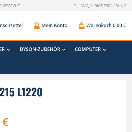
GABERECHT
LANGJÄHRIGE ERFAHRUNG
schzettel
Mein Konto
Warenkorb
0,00 €
ER
DYSON-ZUBEHÖR
COMPUTER
1215 L1220
 €