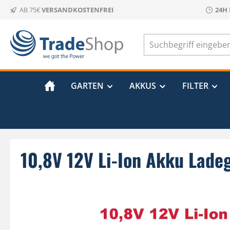
AB 75€
VERSANDKOSTENFREI
24H
m Hauptinhalt springen
Zur Suche springen
Zur Hauptnavigation springen
GARTEN
AKKUS
FILTER
10,8V 12V Li-Ion Akku Lade
Bildergalerie überspringen