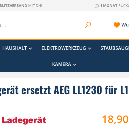
 BLITZVERSAND
MIT DHL
1 MONAT
RÜCK
Wun
HAUSHALT
ELEKTROWERKZEUG
STAUBSAUG
KAMERA
gerät ersetzt AEG LL1230 für L
18,90