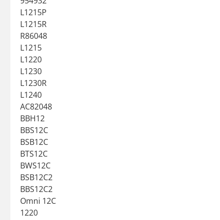
954932
L1215P
L1215R
R86048
L1215
L1220
L1230
L1230R
L1240
AC82048
BBH12
BBS12C
BSB12C
BTS12C
BWS12C
BSB12C2
BBS12C2
Omni 12C
1220