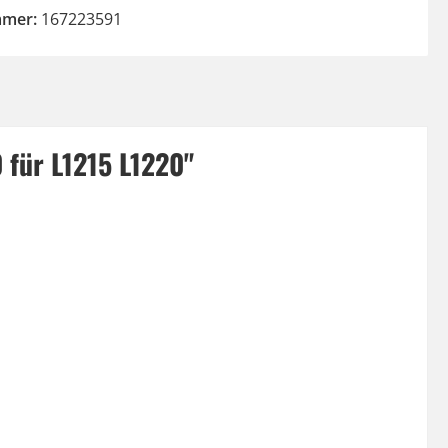
mmer:
167223591
 für L1215 L1220"