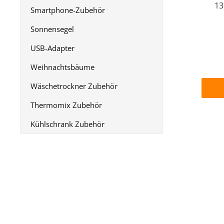
13
Smartphone-Zubehör
Kabel
Sonnensegel
Ihr
welch
USB-Adapter
od
d
Weihnachtsbäume
könne
Wäschetrockner Zubehör
übera
i
Thermomix Zubehör
Kühlschrank Zubehör
stimm
Hau
(Stro
Telef
W
Kunst