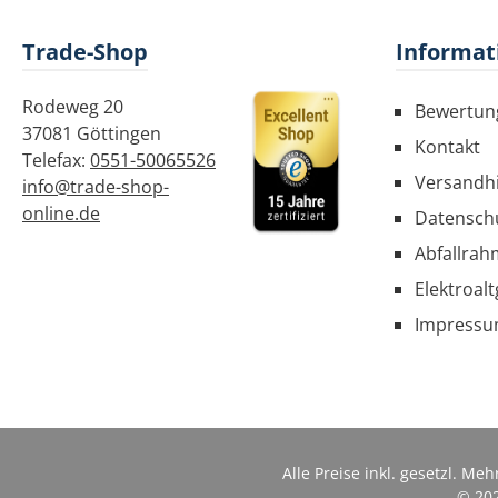
Lic
Trade-Shop
Informat
Kabel
im
Gar
Rodeweg 20
Bewertun
37081 Göttingen
Kontakt
Telefax:
0551-50065526
Versandh
Schr
info@trade-shop-
online.de
Datensch
Leuch
Abfallrah
Befe
Elektroal
16mm 
Impress
Alle Preise inkl. gesetzl. Me
© 202