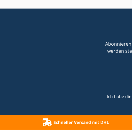
0x B
Telef
bis 
W
Kunst
Abonnieren 
pas
werden ste
Lic
sow
Auße
Löc
einfa
tr
Ich habe di
Klei
Hoc
schne
Leuch