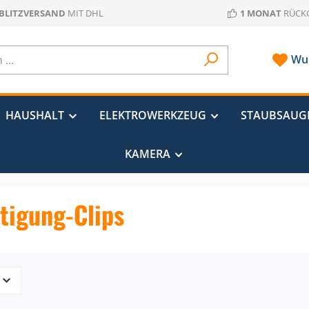
 BLITZVERSAND
MIT DHL
1 MONAT
RÜCK
Wun
HAUSHALT
ELEKTROWERKZEUG
STAUBSAUG
KAMERA
tigung-Clips