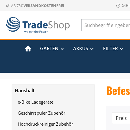
AB 75€
VERSANDKOSTENFREI
24H
m Hauptinhalt springen
Zur Suche springen
Zur Hauptnavigation springen
GARTEN
AKKUS
FILTER
Befes
Haushalt
e-Bike Ladegeräte
Geschirrspüler Zubehör
Preis
Hochdruckreiniger Zubehör