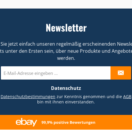
efestigungsclip für 10mm
00x Befestigungsclip f
on etc. können Sie in Ihrem
Telefon etc. können Sie 
13mm Lichtschlauch, Kabel
bis 13mm Lichtschlauch
ohnraum oder im Büro
Wohnraum oder im 
etc.
etc.
mithilfe dieser
mithilfe dieser
Newsletter
stoffklemmen fixieren und
Kunststoffklemmen fixi
ordnen.Diese stabilen
ordnen.Diese stabi
Befestigungsclips zur
Befestigungsclips 
Sie jetzt einfach unseren regelmäßig erscheinenden Newsle
sgenauen Montage Ihres
passgenauen Montage
ts unter den Ersten sein, über neue Produkte und Angebote
htschlauches eignen sich
Lichtschlauches und Ihr
werden.
ohl für einen Einsatz im
eignen sich sowohl fü
Innen- als auch im
Einsatz im Innen- als 
E-
nbereich. Mit zwei 2,4mm
Außenbereich. Mit zwe
Mail-
hern für Schrauben zum
Löchern für Schraub
Adresse
Datenschutz
*
chen Anbringen.- Material:
einfachen Anbringen.- M
ansparenter Kunststoff-
transparenter Kunsts
e
Datenschutzbestimmungen
zur Kenntnis genommen und die
AGB
bin mit ihnen einverstanden.
ne, kompakte Halterungen-
Kleine, kompakte Halte
hwertige Verarbeitung-
Hochwertige Verarbe
lle und einfache Montage-
schnelle und einfache 
Optimaler Halt für
Optimaler Halt fü
tstreifen, LED-Light-Strips,
Lichtschläuche und ide