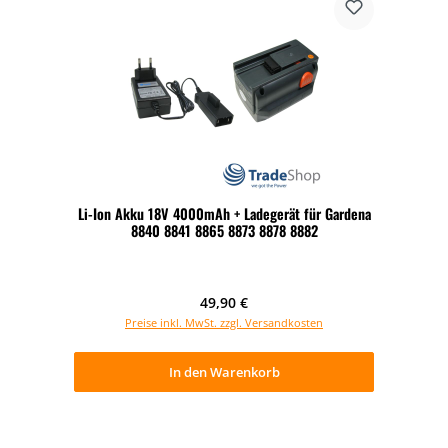
Li-Ion Akku 18V 4000mAh + Ladegerät für Gardena
8840 8841 8865 8873 8878 8882
Regulärer Preis:
49,90 €
Preise inkl. MwSt. zzgl. Versandkosten
In den Warenkorb