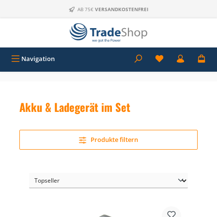
Zum Hauptinhalt springen
AB 75€
VERSANDKOSTENFREI
Navigation
Akku & Ladegerät im Set
Produkte filtern