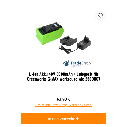
Li-Ion Akku 40V 3000mAh + Ladegerät für
Greenworks G-MAX Werkzeuge wie 2500007
Regulärer Preis:
63,90 €
Preise inkl. MwSt. zzgl. Versandkosten
In den Warenkorb