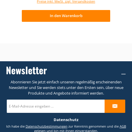
Preise inkl. MwSt. zzgl. Versandkosten
In den Warenkorb
Newsletter
Abonnieren Sie jetzt einfach unseren regelmäßig erscheinenden
Newsletter und Sie werden stets unter den Ersten sein, über neue
Produkte und Angebote informiert werden.
E-
Mail-
Adresse
*
Datenschutz
Ich habe die
Datenschutzbestimmungen
zur Kenntnis genommen und die
AGB
gelesen und bin mit ihnen einverstanden.