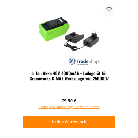
Li-Ion Akku 40V 4000mAh + Ladegerät für
Greenworks G-MAX Werkzeuge wie 2500007
Regulärer Preis:
79,90 €
Preise inkl. MwSt. zzgl. Versandkosten
In den Warenkorb