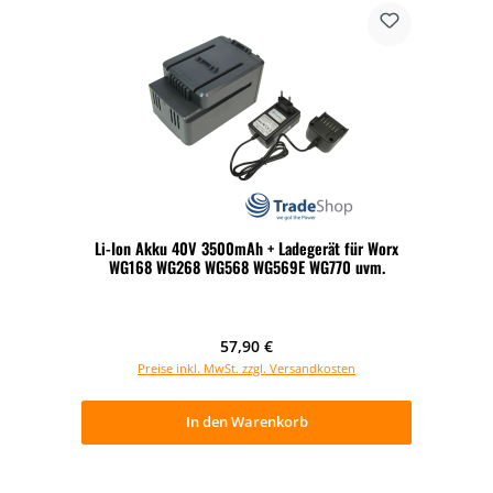
Li-Ion Akku 40V 3500mAh + Ladegerät für Worx
WG168 WG268 WG568 WG569E WG770 uvm.
Regulärer Preis:
57,90 €
Preise inkl. MwSt. zzgl. Versandkosten
In den Warenkorb