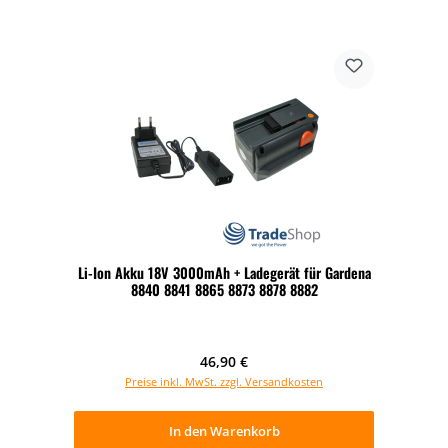
Li-Ion Akku 18V 3000mAh + Ladegerät für Gardena
8840 8841 8865 8873 8878 8882
Regulärer Preis:
46,90 €
Preise inkl. MwSt. zzgl. Versandkosten
In den Warenkorb