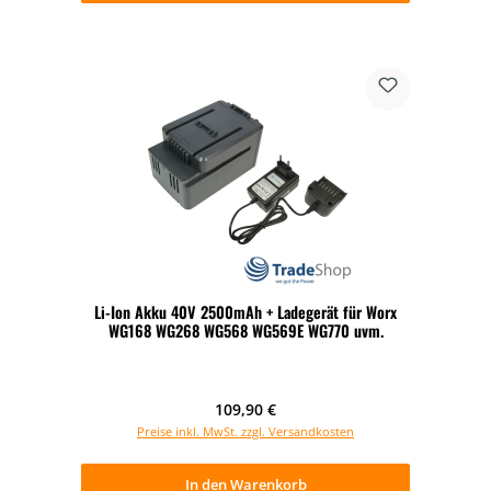
Li-Ion Akku 40V 2500mAh + Ladegerät für Worx
WG168 WG268 WG568 WG569E WG770 uvm.
Regulärer Preis:
109,90 €
Preise inkl. MwSt. zzgl. Versandkosten
In den Warenkorb