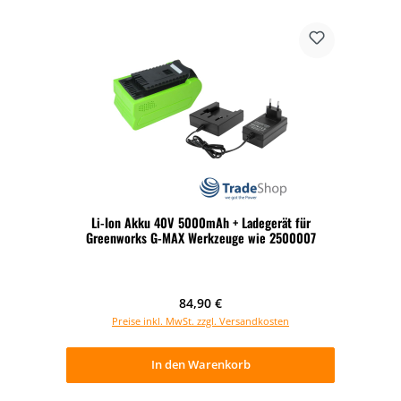
Li-Ion Akku 40V 5000mAh + Ladegerät für
Greenworks G-MAX Werkzeuge wie 2500007
Regulärer Preis:
84,90 €
Preise inkl. MwSt. zzgl. Versandkosten
In den Warenkorb