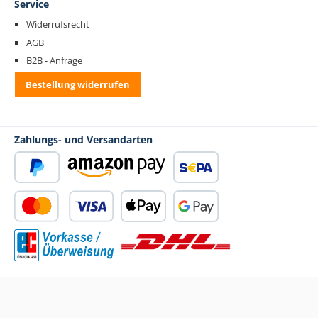
Service
Widerrufsrecht
AGB
B2B - Anfrage
Bestellung widerrufen
Zahlungs- und Versandarten
PayPal
Amazon Pay
SEPA Lastschrift
Kredit- oder Debitkarte
Apple Pay
Google Pay
Standard Versand
Vorkasse
Alle Preise inkl. gesetzl. Mehrwertsteuer zzgl.
Versandkosten
und ggf.