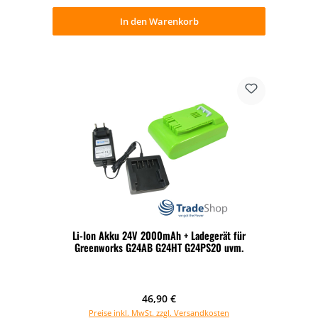
In den Warenkorb
Li-Ion Akku 24V 2000mAh + Ladegerät für
Greenworks G24AB G24HT G24PS20 uvm.
Regulärer Preis:
46,90 €
Preise inkl. MwSt. zzgl. Versandkosten