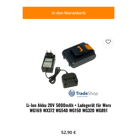
In den Warenkorb
Li-Ion Akku 20V 5000mAh + Ladegerät für Worx
WG169 WX372 WG540 WG150 WG320 WG891
Regulärer Preis:
52,90 €