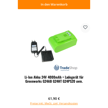
In den Warenkorb
Li-Ion Akku 24V 4000mAh + Ladegerät für
Greenworks G24AB G24HT G24PS20 uvm.
Regulärer Preis:
61,90 €
Preise inkl. MwSt. zzgl. Versandkosten