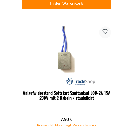
In den Warenkorb
Anlaufwiderstand Softstart Sanftanlauf LQD-2A 15A
230V mit 2 Kabeln / staubdicht
Regulärer Preis:
7,90 €
Preise inkl. MwSt. zzgl. Versandkosten