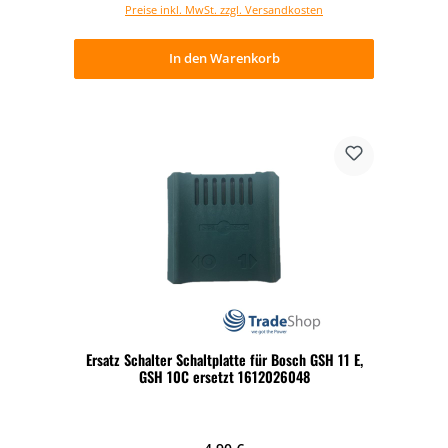
Preise inkl. MwSt. zzgl. Versandkosten
In den Warenkorb
Ersatz Schalter Schaltplatte für Bosch GSH 11 E,
GSH 10C ersetzt 1612026048
Regulärer Preis: