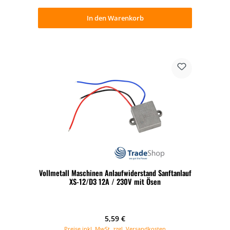
In den Warenkorb
Vollmetall Maschinen Anlaufwiderstand Sanftanlauf
XS-12/D3 12A / 230V mit Ösen
Regulärer Preis:
5,59 €
Preise inkl. MwSt. zzgl. Versandkosten