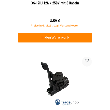
XS-12HJ 12A / 250V mit 3 Kabeln
Regulärer Preis:
8,59 €
Preise inkl. MwSt. zzgl. Versandkosten
In den Warenkorb