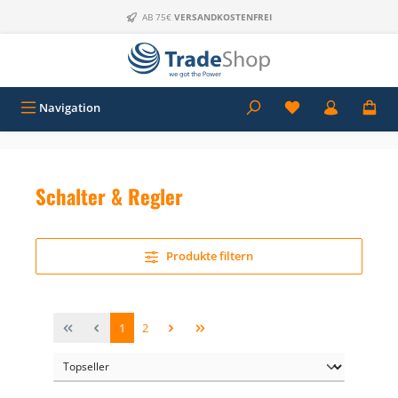
Zum Hauptinhalt springen
AB 75€
VERSANDKOSTENFREI
Navigation
Schalter & Regler
Produkte filtern
Seite
Seite
1
2