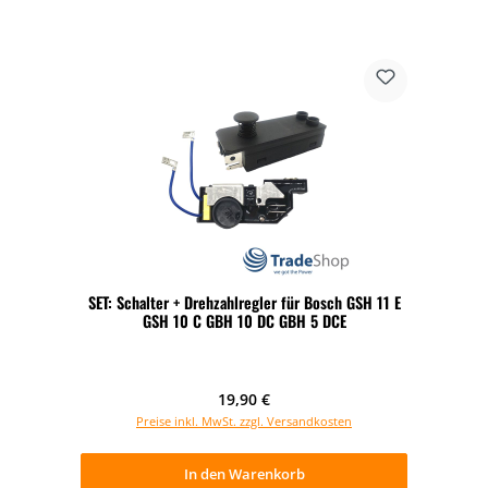
SET: Schalter + Drehzahlregler für Bosch GSH 11 E
GSH 10 C GBH 10 DC GBH 5 DCE
Regulärer Preis:
19,90 €
Preise inkl. MwSt. zzgl. Versandkosten
In den Warenkorb