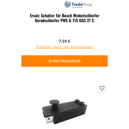
Ersatz Schalter für Bosch Winkelschleifer
Geradschleifer PWS 6-115 GGS 27 C
Regulärer Preis:
7,59 €
Preise inkl. MwSt. zzgl. Versandkosten
In den Warenkorb