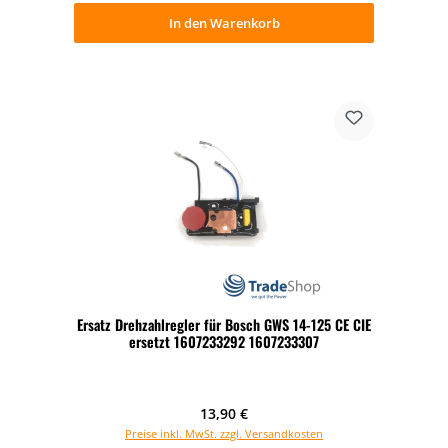
In den Warenkorb
Ersatz Drehzahlregler für Bosch GWS 14-125 CE CIE
ersetzt 1607233292 1607233307
Regulärer Preis:
13,90 €
Preise inkl. MwSt. zzgl. Versandkosten