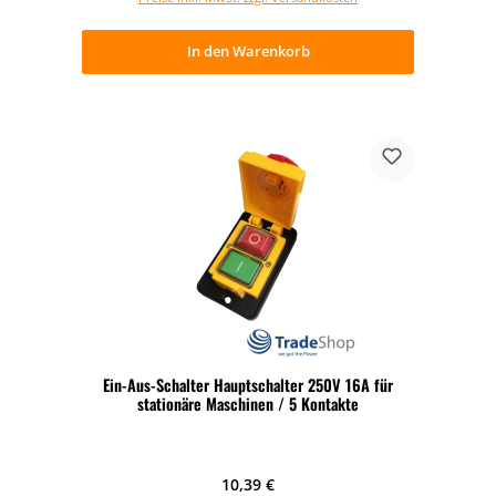
In den Warenkorb
Ein-Aus-Schalter Hauptschalter 250V 16A für
stationäre Maschinen / 5 Kontakte
Regulärer Preis:
10,39 €