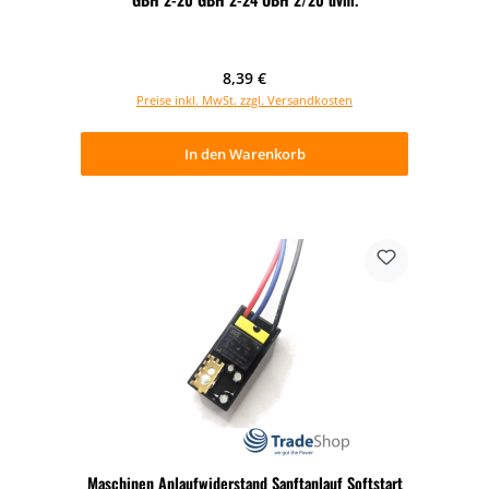
Regulärer Preis:
8,39 €
Preise inkl. MwSt. zzgl. Versandkosten
In den Warenkorb
Maschinen Anlaufwiderstand Sanftanlauf Softstart