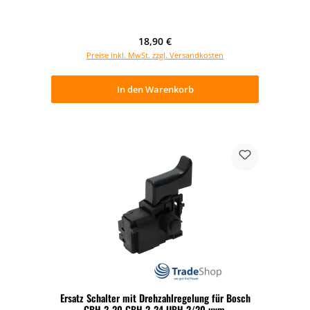
Regulärer Preis:
18,90 €
Preise inkl. MwSt. zzgl. Versandkosten
In den Warenkorb
Ersatz Schalter mit Drehzahlregelung für Bosch
GBH 2-20 GBH 2-24 UBH 2/20 uvm.