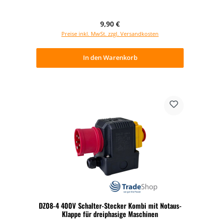
Regulärer Preis:
9,90 €
Preise inkl. MwSt. zzgl. Versandkosten
In den Warenkorb
DZ08-4 400V Schalter-Stecker Kombi mit Notaus-
Klappe für dreiphasige Maschinen