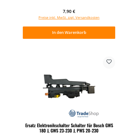
Regulärer Preis:
7,90 €
Preise inkl. MwSt. zzgl. Versandkosten
In den Warenkorb
Ersatz Elektronikschalter Schalter für Bosch GWS
180 J, GWS 23-230 J, PWS 20-230