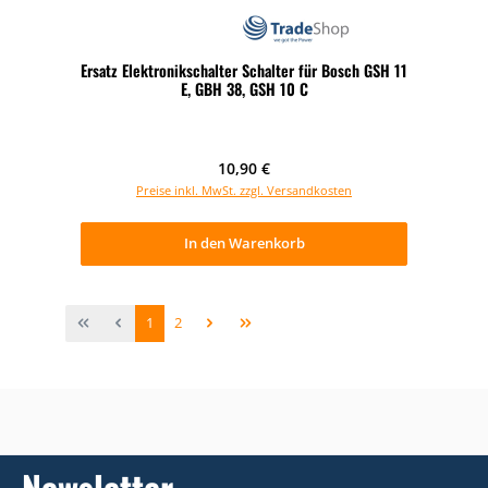
Ersatz Elektronikschalter Schalter für Bosch GSH 11
E, GBH 38, GSH 10 C
Regulärer Preis:
10,90 €
Preise inkl. MwSt. zzgl. Versandkosten
In den Warenkorb
Seite
Seite
1
2
Newsletter