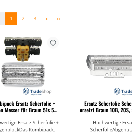
Seite
Seite
Seite
1
2
3
ipack Ersatz Scherfolie +
Ersatz Scherfolie Sche
en Messer für Braun 51s 51b
ersetzt Braun 10B, 20S,
Serie 5
Rasierer
ertige Ersatz Scherfolie +
Hochwertige Ersa
ngenblockDas Kombipack,
ScherfolieAbgenut