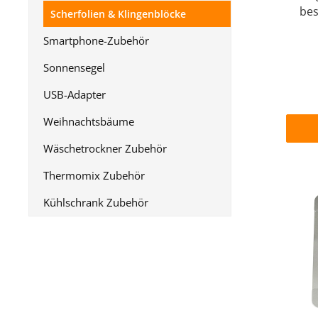
bes
Scherfolien & Klingenblöcke
Sch
Smartphone-Zubehör
Kl
ange
Sonnensegel
erste
USB-Adapter
und
di
Weihnachtsbäume
erset
w
Wäschetrockner Zubehör
Qua
Thermomix Zubehör
Elekt
Kli
Kühlschrank Zubehör
Elekt
kei
komp
Zube
un
e
Aus