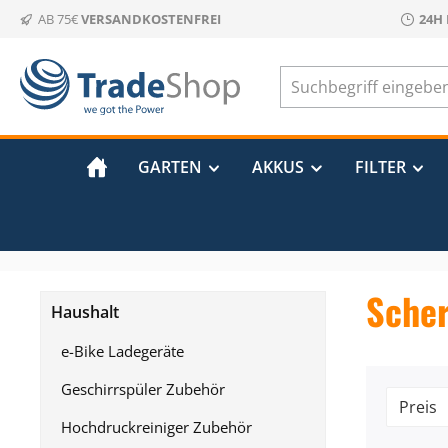
AB 75€
VERSANDKOSTENFREI
24H
m Hauptinhalt springen
Zur Suche springen
Zur Hauptnavigation springen
GARTEN
AKKUS
FILTER
Scher
Haushalt
e-Bike Ladegeräte
Geschirrspüler Zubehör
Preis
Hochdruckreiniger Zubehör