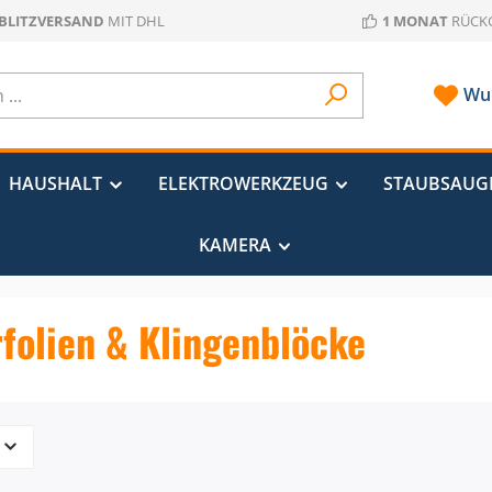
 BLITZVERSAND
MIT DHL
1 MONAT
RÜCK
Wun
HAUSHALT
ELEKTROWERKZEUG
STAUBSAUG
KAMERA
folien & Klingenblöcke