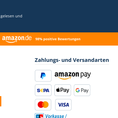
ns)- 2x
kurze
gelesen und
 1x
- 1x
lüsselP
de
Ständer,
ständer
Zahlungs- und Versandarten
V11V11
bsolute
15V15
etect
PayPal
Amazon Pay
34 DC35
74und
SEPA Lastschrift
Apple Pay
Google Pay
Kredit- oder Debitkarte