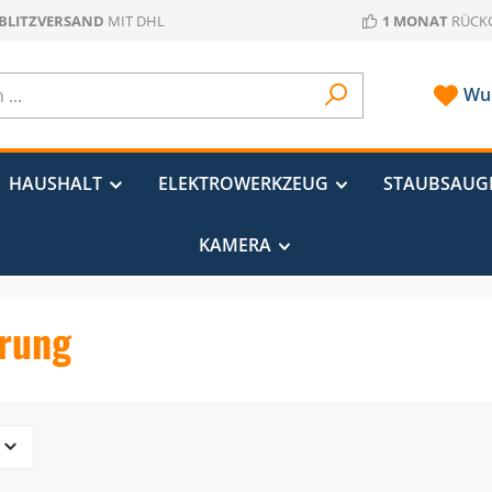
 BLITZVERSAND
MIT DHL
1 MONAT
RÜCK
Wun
HAUSHALT
ELEKTROWERKZEUG
STAUBSAUG
KAMERA
rung