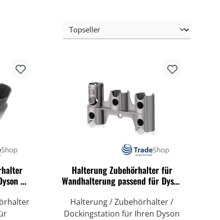
halter
Halterung Zubehörhalter für
Dyson V7
Wandhalterung passend für Dyson
er
V7 V8 V10 V11 V15
örhalter
Halterung / Zubehörhalter /
ür
Dockingstation für Ihren Dyson