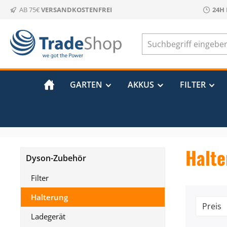
AB 75€
VERSANDKOSTENFREI
24H
m Hauptinhalt springen
Zur Suche springen
Zur Hauptnavigation springen
GARTEN
AKKUS
FILTER
Halte
Dyson-Zubehör
Filter
Halterung
Preis
Ladegerät