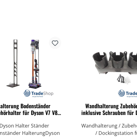
alterung Bodenständer
Wandhalterung Zubehör
hörhalter für Dyson V7 V8
inklusive Schrauben für 
10 V11 DC59 Akkusauger
V8 V10 Staubsaug
Dyson Halter Ständer
Wandhalterung / Zubeh
nständer HalterungDyson
/ Dockingstation f