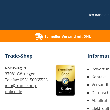
Smart
One
Ich habe di
One
6000E
QX7
8000
T
Trade-Shop
Informat
PetB
MaxSe
Rodeweg 20
Bewertun
28V
37081 Göttingen
Pro
Kontakt
Telefax:
0551-50065526
Athle
Versandh
info@trade-shop-
Invi
online.de
Datensch
X9Gr
VCH
Abfallrah
Elektroal