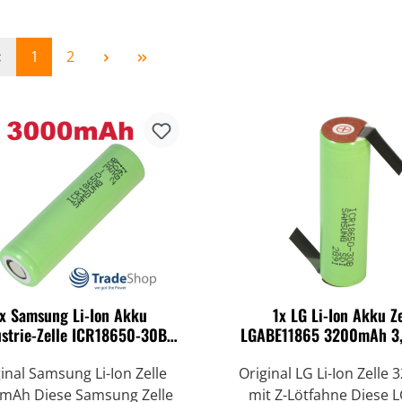
Seite
Seite
1
2
x Samsung Li-Ion Akku
1x LG Li-Ion Akku Ze
ustrie-Zelle ICR18650-30B
LGABE11865 3200mAh 3,
3000mAh 3,6V/3,7V
Z-Lötfahne
inal Samsung Li-Ion Zelle
Original LG Li-Ion Zelle
mAh Diese Samsung Zelle
mit Z-Lötfahne Diese L