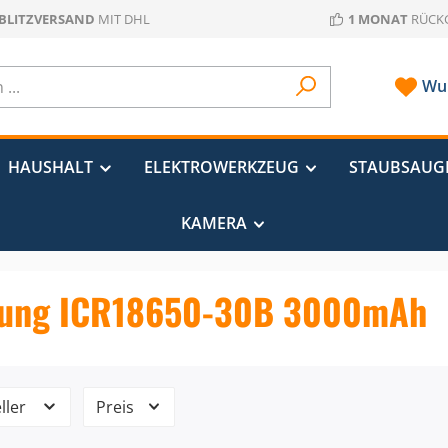
 BLITZVERSAND
MIT DHL
1 MONAT
RÜCK
Wun
HAUSHALT
ELEKTROWERKZEUG
STAUBSAUG
KAMERA
ung ICR18650-30B 3000mAh
ller
Preis