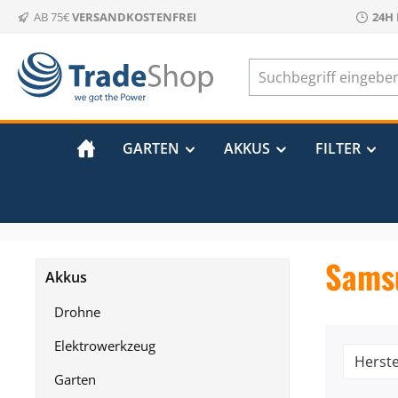
AB 75€
VERSANDKOSTENFREI
24H
m Hauptinhalt springen
Zur Suche springen
Zur Hauptnavigation springen
GARTEN
AKKUS
FILTER
Sams
Akkus
Drohne
Elektrowerkzeug
Herste
Garten