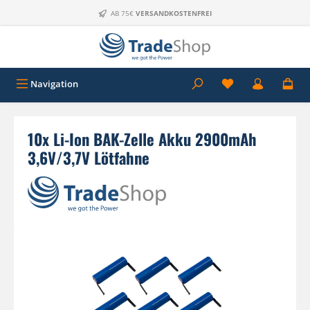
Zum Hauptinhalt springen
AB 75€
VERSANDKOSTENFREI
Navigation
10x Li-Ion BAK-Zelle Akku 2900mAh
3,6V/3,7V Lötfahne
Bildergalerie überspringen