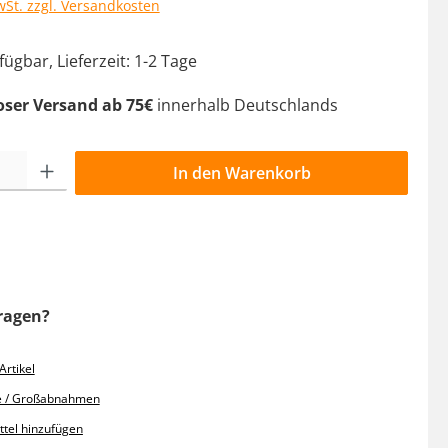
wSt. zzgl. Versandkosten
ügbar, Lieferzeit: 1-2 Tage
oser Versand ab 75€
innerhalb Deutschlands
l: Gib den gewünschten Wert ein oder benutze die Schaltflächen 
In den Warenkorb
ragen?
rtikel
e / Großabnahmen
tel hinzufügen