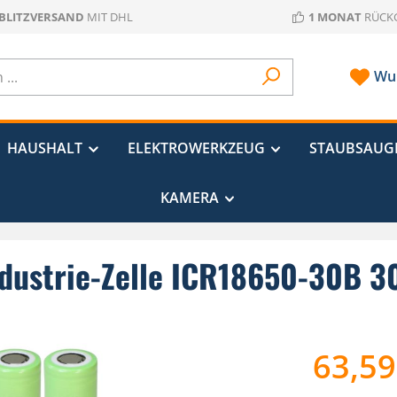
 BLITZVERSAND
MIT DHL
1 MONAT
RÜCK
Wun
HAUSHALT
ELEKTROWERKZEUG
STAUBSAUG
KAMERA
ndustrie-Zelle ICR18650-30B 
63,59