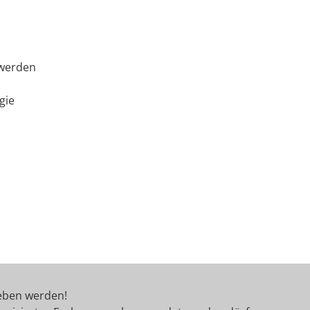
 werden
gie
ieben werden!