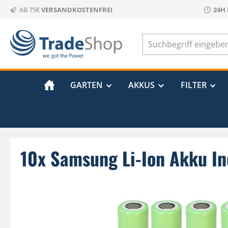
AB 75€
VERSANDKOSTENFREI
24H
m Hauptinhalt springen
Zur Suche springen
Zur Hauptnavigation springen
GARTEN
AKKUS
FILTER
10x Samsung Li-Ion Akku I
Bildergalerie überspringen