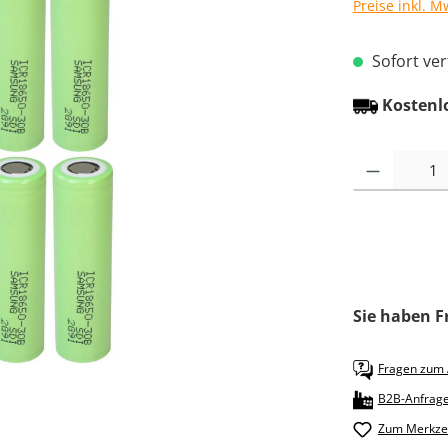
Preise inkl. M
Sofort verf
Kostenl
Produkt Anzah
Sie haben F
Fragen zum A
B2B-Anfrag
Zum Merkzet