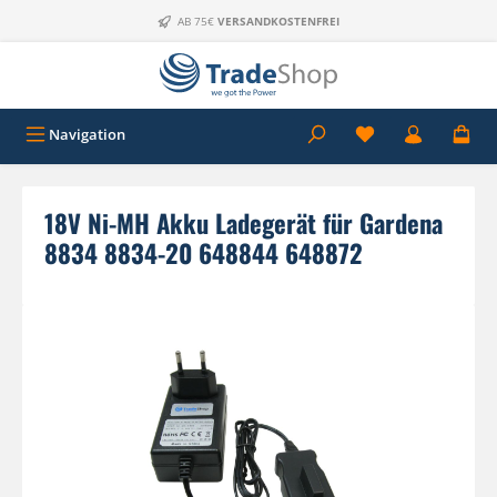
Zum Hauptinhalt springen
AB 75€
VERSANDKOSTENFREI
Navigation
18V Ni-MH Akku Ladegerät für Gardena
8834 8834-20 648844 648872
Bildergalerie überspringen