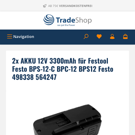
Zum Hauptinhalt springen
AB 75€
VERSANDKOSTENFREI
Navigation
2x AKKU 12V 3300mAh für Festool
Festo BPS-12-C BPC-12 BPS12 Festo
498338 564247
Bildergalerie überspringen