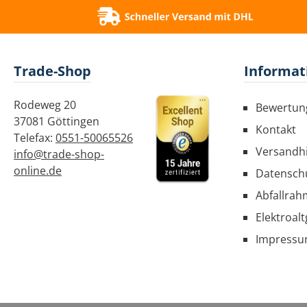
Trade-Shop
Informat
Rodeweg 20
Bewertun
37081 Göttingen
Kontakt
Telefax:
0551-50065526
Versandh
info@trade-shop-
online.de
Datensch
Abfallrah
Elektroal
Impress