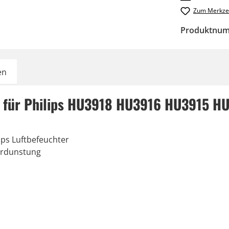
Zum Merkzet
Produktnu
en
er für Philips HU3918 HU3916 HU3915 H
ilips Luftbefeuchter
Verdunstung