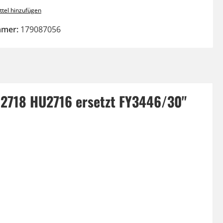
tel hinzufügen
mmer:
179087056
U2718 HU2716 ersetzt FY3446/30"