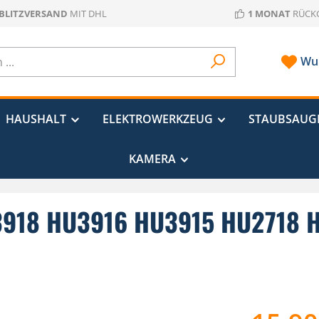
 BLITZVERSAND
MIT DHL
1 MONAT
RÜCK
Wun
HAUSHALT
ELEKTROWERKZEUG
STAUBSAUG
KAMERA
HU3918 HU3916 HU3915 HU2718 