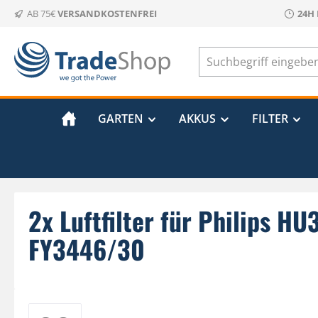
AB 75€
VERSANDKOSTENFREI
24H
m Hauptinhalt springen
Zur Suche springen
Zur Hauptnavigation springen
GARTEN
AKKUS
FILTER
2x Luftfilter für Philips 
FY3446/30
Bildergalerie überspringen