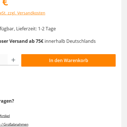
 €
wSt. zzgl. Versandkosten
ügbar, Lieferzeit: 1-2 Tage
oser Versand ab 75€
innerhalb Deutschlands
l: Gib den gewünschten Wert ein oder benutze die Schaltflächen 
In den Warenkorb
ragen?
rtikel
e / Großabnahmen