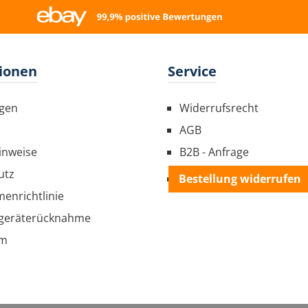
ionen
Service
gen
Widerrufsrecht
AGB
inweise
B2B - Anfrage
utz
Bestellung widerrufen
menrichtlinie
tgeräterücknahme
um