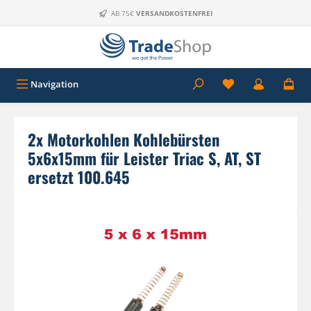
Zum Hauptinhalt springen
AB 75€
VERSANDKOSTENFREI
Navigation
2x Motorkohlen Kohlebürsten
5x6x15mm für Leister Triac S, AT, ST
ersetzt 100.645
Bildergalerie überspringen