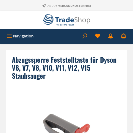
Zum Hauptinhalt springen
AB 75€
VERSANDKOSTENFREI
Navigation
Abzugssperre Feststelltaste für Dyson
V6, V7, V8, V10, V11, V12, V15
Staubsauger
Bildergalerie überspringen