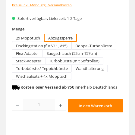
Preise inkl. MwSt. zzgl. Versandkosten
Sofort verfügbar, Lieferzeit: 1-2 Tage
auswählen
Menge
2x Mopptuch
Abzugssperre
Dockingstation (für V11, V15)
Doppel-Turbobürste
Flex-Adapter
Saugschlauch (52cm-157cm)
Steck-Adapter
Turbobürste (mit Softrollen)
Turbobürste / Teppichbürste
Wandhalterung
Wischaufsatz + 4x Mopptuch
Kostenloser Versand ab 75€
innerhalb Deutschlands
Produkt Anzahl: Gib den gewünschten Wert ein oder benutze die Schaltfläche
In den Warenkorb