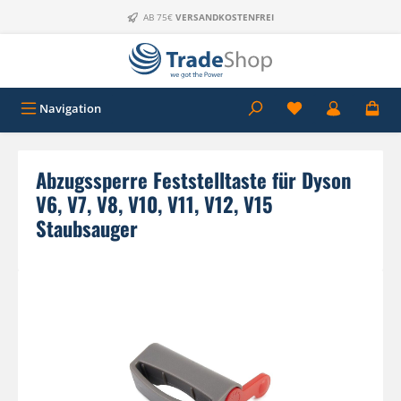
Zum Hauptinhalt springen
AB 75€
VERSANDKOSTENFREI
Navigation
Abzugssperre Feststelltaste für Dyson
V6, V7, V8, V10, V11, V12, V15
Staubsauger
Bildergalerie überspringen