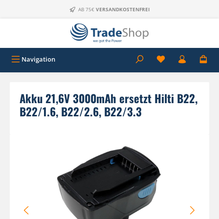
Zum Hauptinhalt springen
AB 75€
VERSANDKOSTENFREI
Navigation
Akku 21,6V 3000mAh ersetzt Hilti B22,
B22/1.6, B22/2.6, B22/3.3
Bildergalerie überspringen