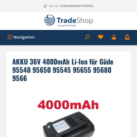
Zum Hauptinhalt springen
AB 75€
VERSANDKOSTENFREI
Navigation
AKKU 36V 4000mAh Li-Ion für Güde
95540 95650 95545 95655 95680
9566
Bildergalerie überspringen