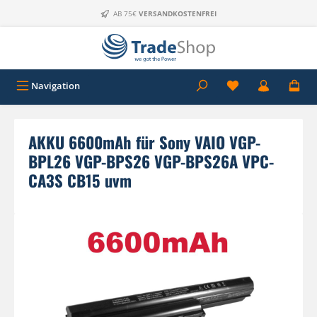
Zum Hauptinhalt springen
AB 75€
VERSANDKOSTENFREI
Navigation
AKKU 6600mAh für Sony VAIO VGP-
BPL26 VGP-BPS26 VGP-BPS26A VPC-
CA3S CB15 uvm
Bildergalerie überspringen