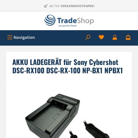
Zum Hauptinhalt springen
AB 75€
VERSANDKOSTENFREI
Navigation
AKKU LADEGERÄT für Sony Cybershot
DSC-RX100 DSC-RX-100 NP-BX1 NPBX1
Bildergalerie überspringen