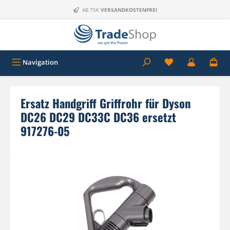
Zum Hauptinhalt springen
AB 75€
VERSANDKOSTENFREI
Navigation
Ersatz Handgriff Griffrohr für Dyson
DC26 DC29 DC33C DC36 ersetzt
917276-05
Bildergalerie überspringen