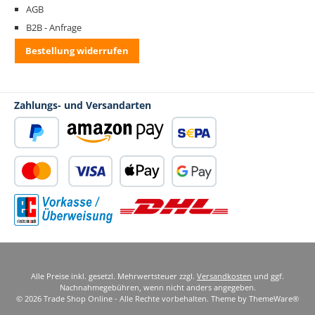
AGB
B2B - Anfrage
Bestellung widerrufen
Zahlungs- und Versandarten
PayPal
Amazon Pay
SEPA Lastschrift
Kredit- oder Debitkarte
Apple Pay
Google Pay
Standard Versand
Vorkasse
Alle Preise inkl. gesetzl. Mehrwertsteuer zzgl.
Versandkosten
und ggf.
Nachnahmegebühren, wenn nicht anders angegeben.
© 2026 Trade Shop Online - Alle Rechte vorbehalten. Theme by
ThemeWare®