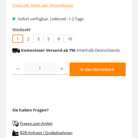
Preise inkl. MwSt. zzgl. Versandkosten
Sofort verfügbar, Lieferzeit: 1-2 Tage
auswählen
Stückzahl
1
2
3
5
8
10
Kostenloser Versand ab 75€
innerhalb Deutschlands
Produkt Anzahl: Gib den gewünschten Wert ein oder benutze die Schaltfläche
In den Warenkorb
Sie haben Fragen?
Fragen zum Artikel
B2B-Anfrage / Großabnahmen