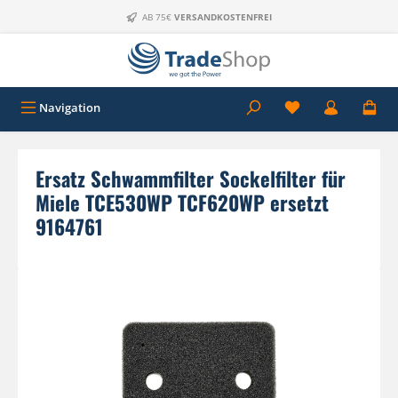
Zum Hauptinhalt springen
AB 75€
VERSANDKOSTENFREI
Navigation
Ersatz Schwammfilter Sockelfilter für
Miele TCE530WP TCF620WP ersetzt
9164761
Bildergalerie überspringen