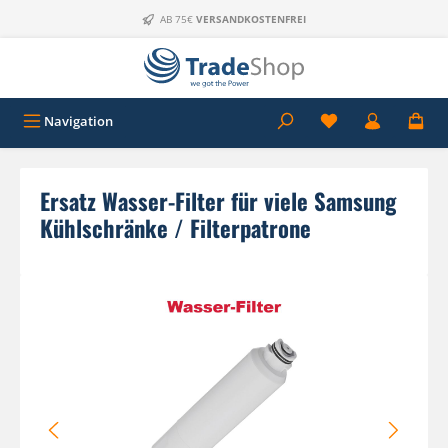
Zum Hauptinhalt springen
AB 75€
VERSANDKOSTENFREI
Navigation
Ersatz Wasser-Filter für viele Samsung
Kühlschränke / Filterpatrone
Bildergalerie überspringen