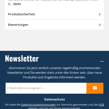
D…
Mehr
Produktsicherheit
Bewertungen
Newsletter
Abonnieren Sie jetzt einfach unseren regelmäßig erscheinenden
Newsletter und Sie werden stets unter den Ersten sein, über neue
Produkte und Angebote informiert werden.
E-
Mail-
Adresse
*
Datenschutz
Ich habe die
Datenschutzbestimmungen
zur Kenntnis genommen und die
AGB
gelesen und bin mit ihnen einverstanden.