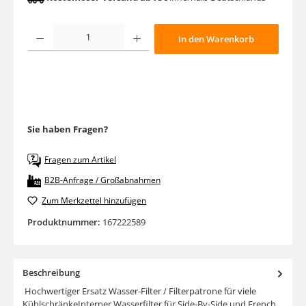
Produkt Anzahl: Gib den gewünschten Wert ein oder benutze die Schaltfläche
In den Warenkorb
Sie haben Fragen?
Fragen zum Artikel
B2B-Anfrage / Großabnahmen
Zum Merkzettel hinzufügen
Produktnummer:
167222589
Beschreibung
Hochwertiger Ersatz Wasser-Filter / Filterpatrone für viele
KühlschränkeInterner Wasserfilter für Side-By-Side und French