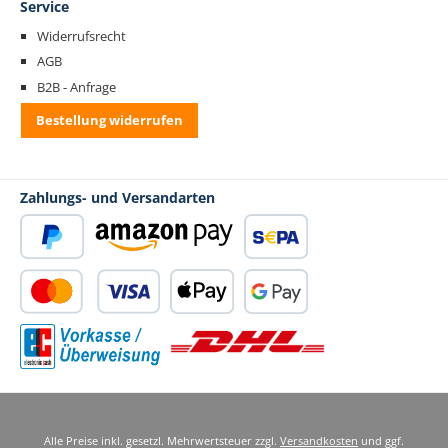
Service
Widerrufsrecht
AGB
B2B - Anfrage
Bestellung widerrufen
Zahlungs- und Versandarten
PayPal
Amazon Pay
SEPA Lastschrift
Kredit- oder Debitkarte
Apple Pay
Google Pay
Standard Versand
Vorkasse
Alle Preise inkl. gesetzl. Mehrwertsteuer zzgl.
Versandkosten
und ggf.