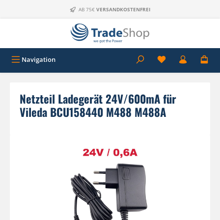
Zum Hauptinhalt springen
AB 75€
VERSANDKOSTENFREI
Navigation
Netzteil Ladegerät 24V/600mA für
Vileda BCU158440 M488 M488A
Bildergalerie überspringen