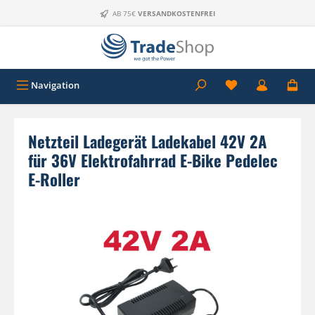
Zum Hauptinhalt springen
AB 75€
VERSANDKOSTENFREI
Navigation
Netzteil Ladegerät Ladekabel 42V 2A
für 36V Elektrofahrrad E-Bike Pedelec
E-Roller
Bildergalerie überspringen