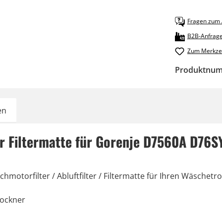
Fragen zum A
B2B-Anfrag
Zum Merkzet
Produktnu
en
r Filtermatte für Gorenje D7560A D76
Nachmotorfilter / Abluftfilter / Filtermatte für Ihren Wäs
rockner