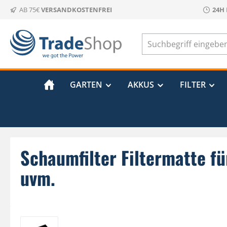
AB 75€
VERSANDKOSTENFREI
24H
m Hauptinhalt springen
Zur Suche springen
Zur Hauptnavigation springen
GARTEN
AKKUS
FILTER
Schaumfilter Filtermatte 
uvm.
Bildergalerie überspringen