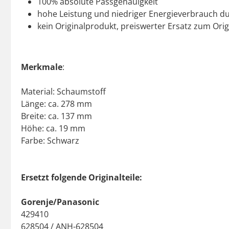
100% absolute Passgenauigkeit
hohe Leistung und niedriger Energieverbrauch du
kein Originalprodukt, preiswerter Ersatz zum Origi
Merkmale
:
Material: Schaumstoff
Länge: ca. 278 mm
Breite: ca. 137 mm
Höhe: ca. 19 mm
Farbe: Schwarz
Ersetzt folgende Originalteile:
Gorenje/Panasonic
429410
628504 / ANH-628504