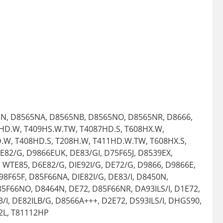
5N, D8565NA, D8565NB, D8565NO, D8565NR, D8666,
HD.W, T409HS.W.TW, T4087HD.S, T608HX.W,
.W, T408HD.S, T208H.W, T411HD.W.TW, T608HX.S,
E82/G, D9866EUK, DE83/GI, D75F65J, D8539EX,
, WTE85, D6E82/G, DIE92I/G, DE72/G, D9866, D9866E,
8F65F, D85F66NA, DIE82I/G, DE83/I, D8450N,
85F66NO, D8464N, DE72, D85F66NR, DA93ILS/I, D1E72,
3/I, DE82ILB/G, D8566A+++, D2E72, DS93ILS/I, DHGS90,
2L, T81112HP