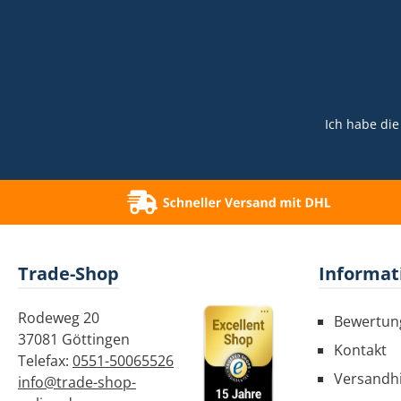
Ich habe di
Trade-Shop
Informat
Rodeweg 20
Bewertun
37081 Göttingen
Kontakt
Telefax:
0551-50065526
Versandh
info@trade-shop-