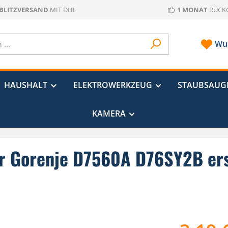
 BLITZVERSAND
MIT DHL
1 MONAT
RÜCK
Wun
HAUSHALT
ELEKTROWERKZEUG
STAUBSAUG
KAMERA
für Gorenje D7560A D76SY2B e