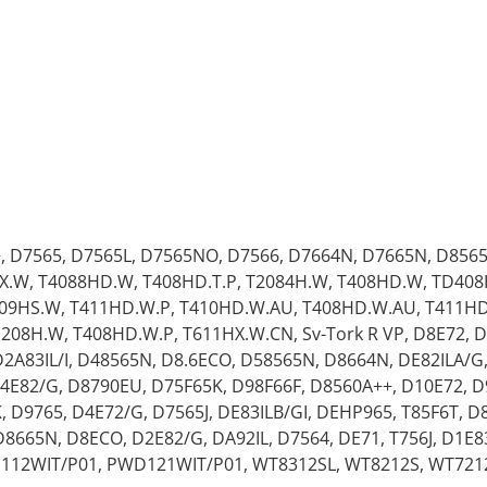
, D7565, D7565L, D7565NO, D7566, D7664N, D7665N, D856
X.W, T4088HD.W, T408HD.T.P, T2084H.W, T408HD.W, TD408
409HS.W, T411HD.W.P, T410HD.W.AU, T408HD.W.AU, T411HD
208H.W, T408HD.W.P, T611HX.W.CN, Sv-Tork R VP, D8E72, D
 D2A83IL/I, D48565N, D8.6ECO, D58565N, D8664N, DE82ILA/G
4E82/G, D8790EU, D75F65K, D98F66F, D8560A++, D10E72, D9
 D9765, D4E72/G, D7565J, DE83ILB/GI, DEHP965, T85F6T, D
 D8665N, D8ECO, D2E82/G, DA92IL, D7564, DE71, T756J, D1E8
12WIT/P01, PWD121WIT/P01, WT8312SL, WT8212S, WT721