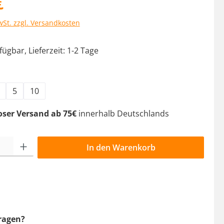
€
wSt. zzgl. Versandkosten
ügbar, Lieferzeit: 1-2 Tage
swählen
5
10
oser Versand ab 75€
innerhalb Deutschlands
l: Gib den gewünschten Wert ein oder benutze die Schaltflächen 
In den Warenkorb
ragen?