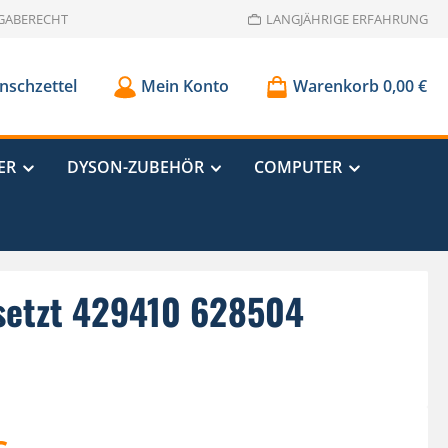
GABERECHT
LANGJÄHRIGE ERFAHRUNG
schzettel
Mein Konto
Warenkorb
0,00 €
ER
DYSON-ZUBEHÖR
COMPUTER
rsetzt 429410 628504