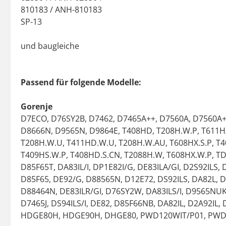
810183 / ANH-810183
SP-13
und baugleiche
Passend für folgende Modelle:
Gorenje
D7ECO, D76SY2B, D7462, D7465A++, D7560A, D7560A+
D8666N, D9565N, D9864E, T408HD, T208H.W.P, T611H
T208H.W.U, T411HD.W.U, T208H.W.AU, T608HX.S.P, T
T409HS.W.P, T408HD.S.CN, T2088H.W, T608HX.W.P, TD
D85F65T, DA83IL/I, DP1E82I/G, DE83ILA/GI, D2S92ILS,
D85F65, DE92/G, D88565N, D12E72, DS92ILS, DA82L, D
D88464N, DE83ILR/GI, D76SY2W, DA83ILS/I, D9565NUK,
D7465J, DS94ILS/I, DE82, D85F66NB, DA82IL, D2A92IL,
HDGE80H, HDGE90H, DHGE80, PWD120WIT/P01, PWD1