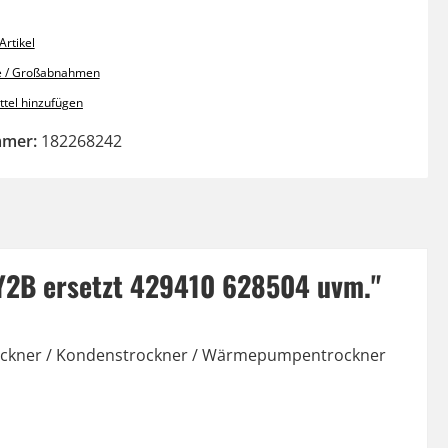
rtikel
e / Großabnahmen
tel hinzufügen
mmer:
182268242
SY2B ersetzt 429410 628504 uvm."
chetrockner / Kondenstrockner / Wärmepumpentrockner