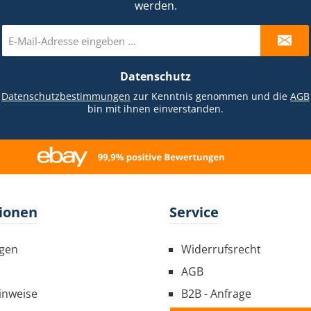
werden.
E-
Mail-
Adresse
Datenschutz
*
e
Datenschutzbestimmungen
zur Kenntnis genommen und die
AGB
bin mit ihnen einverstanden.
ionen
Service
gen
Widerrufsrecht
AGB
inweise
B2B - Anfrage