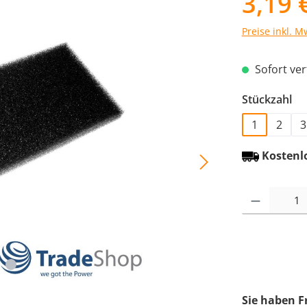
3,19 
Preise inkl. M
Sofort verf
au
Stückzahl
1
2
3
Kostenl
Produkt Anzah
Sie haben F