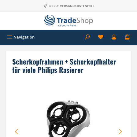
Zum Hauptinhalt springen
AB 75€
VERSANDKOSTENFREI
Navigation
Scherkopfrahmen + Scherkopfhalter
für viele Philips Rasierer
Bildergalerie überspringen