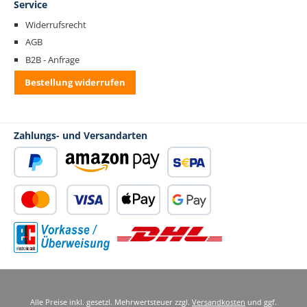
Service
Widerrufsrecht
AGB
B2B - Anfrage
Bestellung widerrufen
Zahlungs- und Versandarten
PayPal
Amazon Pay
SEPA Lastschrift
Kredit- oder Debitkarte
Apple Pay
Google Pay
Standard Versand
Vorkasse
Alle Preise inkl. gesetzl. Mehrwertsteuer zzgl.
Versandkosten
und ggf.