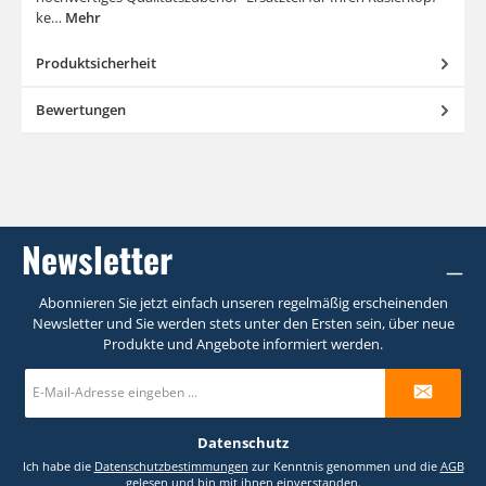
ke…
Mehr
Produktsicherheit
Bewertungen
Newsletter
Abonnieren Sie jetzt einfach unseren regelmäßig erscheinenden
Newsletter und Sie werden stets unter den Ersten sein, über neue
Produkte und Angebote informiert werden.
E-
Mail-
Adresse
*
Datenschutz
Ich habe die
Datenschutzbestimmungen
zur Kenntnis genommen und die
AGB
gelesen und bin mit ihnen einverstanden.