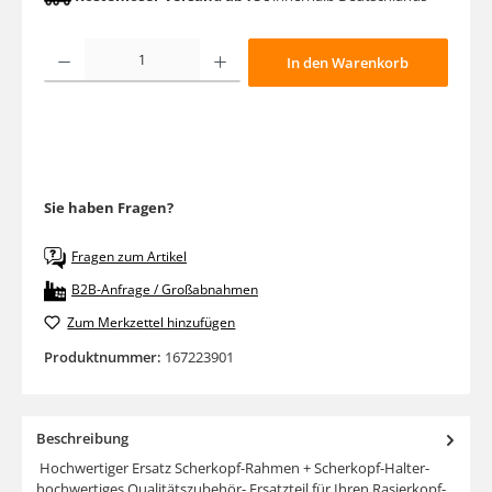
Produkt Anzahl: Gib den gewünschten Wert ein oder benutze die Schaltfläche
In den Warenkorb
Sie haben Fragen?
Fragen zum Artikel
B2B-Anfrage / Großabnahmen
Zum Merkzettel hinzufügen
Produktnummer:
167223901
Beschreibung
Hochwertiger Ersatz Scherkopf-Rahmen + Scherkopf-Halter-
hochwertiges Qualitätszubehör- Ersatzteil für Ihren Rasierkopf-