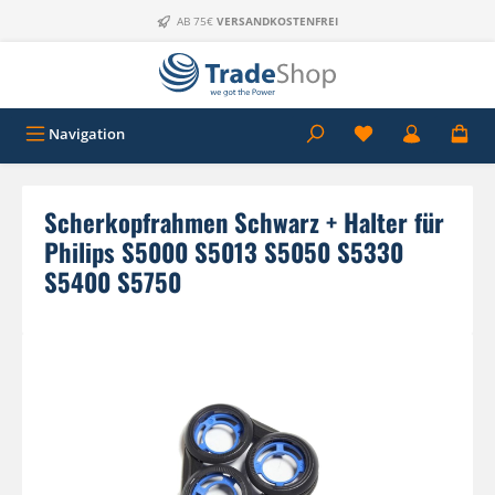
Zum Hauptinhalt springen
AB 75€
VERSANDKOSTENFREI
Navigation
Scherkopfrahmen Schwarz + Halter für
Philips S5000 S5013 S5050 S5330
S5400 S5750
Bildergalerie überspringen