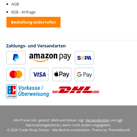
AGB
B2B - Anfrage
Bestellung widerrufen
Zahlungs- und Versandarten
PayPal
Amazon Pay
SEPA Lastschrift
Kredit- oder Debitkarte
Apple Pay
Google Pay
Standard Versand
Vorkasse
Alle Preise inkl. gesetzl. Mehrwertsteuer zzgl.
Versandkosten
und ggf.
Nachnahmegebühren, wenn nicht anders angegeben.
© 2026 Trade Shop Online - Alle Rechte vorbehalten. Theme by
ThemeWare®