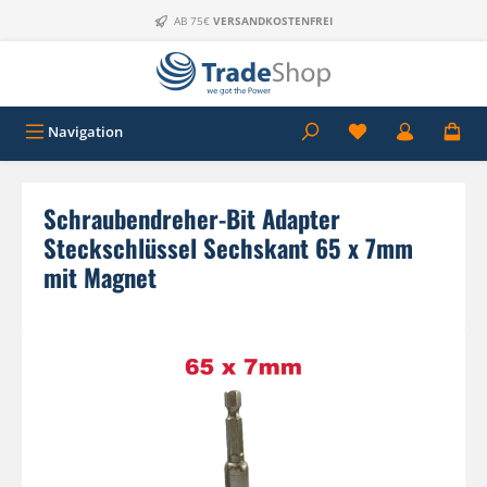
Zum Hauptinhalt springen
AB 75€
VERSANDKOSTENFREI
Navigation
Schraubendreher-Bit Adapter
Steckschlüssel Sechskant 65 x 7mm
mit Magnet
Bildergalerie überspringen