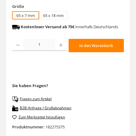
auswählen
Größe
65 x 7 mm
65 x 18 mm
Kostenloser Versand ab 75€
innerhalb Deutschlands
Produkt Anzahl: Gib den gewünschten Wert ein oder benutze die Schaltfläche
In den Warenkorb
Sie haben Fragen?
Fragen zum Artikel
B2B-Anfrage / Großabnahmen
Zum Merkzettel hinzufügen
Produktnummer:
182275375