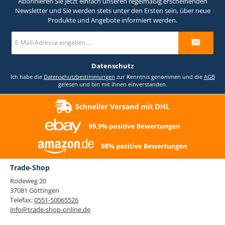
Abonnieren Sie jetzt einfach unseren regelmäßig erscheinenden
Newsletter und Sie werden stets unter den Ersten sein, über neue
Produkte und Angebote informiert werden.
E-
Mail-
Adresse
*
Datenschutz
Ich habe die
Datenschutzbestimmungen
zur Kenntnis genommen und die
AGB
gelesen und bin mit ihnen einverstanden.
Trade-Shop
Rodeweg 20
37081 Göttingen
Telefax:
0551-50065526
info@trade-shop-online.de