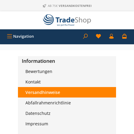
Zum Hauptinhalt springen
AB 75€
VERSANDKOSTENFREI
Navigation
Informationen
Bewertungen
Kontakt
Versandhinweise
Abfallrahmenrichtlinie
Datenschutz
Impressum